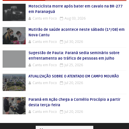
Motociclista morre após bater em cavalo na BR-277
em Paranaguá
Cantu em Foco
Aug 03, 2026
Mutirão de saúde acontece neste sábado (1º/08) em
Nova Cantu
Cantu em Foco
Jul 30, 2026
Sugestão de Pauta: Paraná sedia seminário sobre
enfrentamento ao tráfico de pessoas em julho
Cantu em Foco
Jul 25, 2026
ATUALIZAÇÃO SOBRE O ATENTADO EM CAMPO MOURÃO
Cantu em Foco
Jul 20, 2026
Paraná em Ação chega a Cornélio Procópio a partir
desta terça-feira
Cantu em Foco
Jul 20, 2026