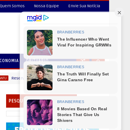
Quem Somos
Nossa Equipe
Envie Sua Notícia
CONOMIA
OBITUÁRIO
erva do Iguaçu - Convite: Coleta de documentos e Cadastramento.
PESQUISAR EM NOSSO PORTAL