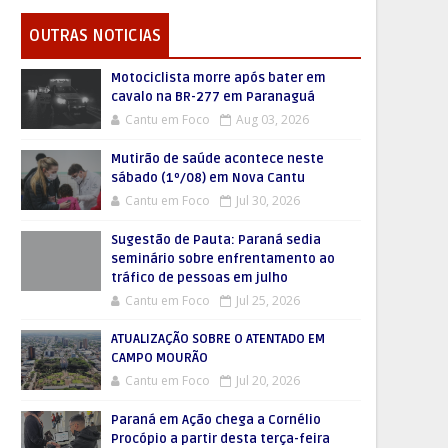
OUTRAS NOTICIAS
Motociclista morre após bater em
cavalo na BR-277 em Paranaguá
Cantu em Foco
Aug 03, 2026
Mutirão de saúde acontece neste
sábado (1º/08) em Nova Cantu
Cantu em Foco
Jul 30, 2026
Sugestão de Pauta: Paraná sedia
seminário sobre enfrentamento ao
tráfico de pessoas em julho
Cantu em Foco
Jul 25, 2026
ATUALIZAÇÃO SOBRE O ATENTADO EM
CAMPO MOURÃO
Cantu em Foco
Jul 20, 2026
Paraná em Ação chega a Cornélio
Procópio a partir desta terça-feira