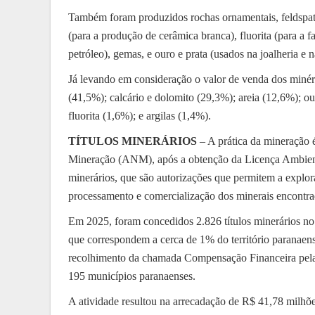
Também foram produzidos rochas ornamentais, feldspato
(para a produção de cerâmica branca), fluorita (para a f
petróleo), gemas, e ouro e prata (usados na joalheria e 
Já levando em consideração o valor de venda dos minéri
(41,5%); calcário e dolomito (29,3%); areia (12,6%); ou
fluorita (1,6%); e argilas (1,4%).
TÍTULOS MINERÁRIOS
– A prática da mineração 
Mineração (ANM), após a obtenção da Licença Ambienta
minerários, que são autorizações que permitem a explora
processamento e comercialização dos minerais encontr
Em 2025, foram concedidos 2.826 títulos minerários no 
que correspondem a cerca de 1% do território paranae
recolhimento da chamada Compensação Financeira pel
195 municípios paranaenses.
A atividade resultou na arrecadação de R$ 41,78 milh