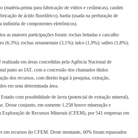
 (matéria-prima para fabricação de vidros e cerâmicas), caulim
abricação de ácido fluorídrico), barita (usada na perfuração de
na indústria de componentes eletrônicos).
os as maiores participações foram: rochas britadas e cascalho
ro (6,3%); rochas ornamentais (3,1%); talco (1,9%); saibro (1,8%);
é realizada em áreas concedidas pela Agência Nacional de
l junto ao IAT, com a concessão dos chamados títulos
ção dos recursos, com direito legal à pesquisa, extração,
ados em uma determinada área.
Estado com possibilidade de lavra (potencial de extração mineral),
nse. Desse conjunto, em somente 1.258 houve mineração e
a Exploração de Recursos Minerais (CFEM), por 541 empresas em
ões em recursos do CFEM. Deste montante, 60% foram repassados