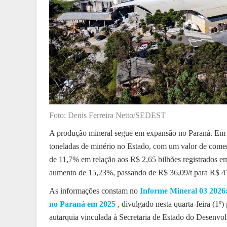
Foto: Denis Ferreira Netto/SEDEST
A produção mineral segue em expansão no Paraná. Em 
toneladas de minério no Estado, com um valor de comer
de 11,7% em relação aos R$ 2,65 bilhões registrados 
aumento de 15,23%, passando de R$ 36,09/t para R$ 41
As informações constam no
Informe Mineral 03 2026:
no Paraná em 2025
, divulgado nesta quarta-feira (1º
autarquia vinculada à Secretaria de Estado do Desenvol