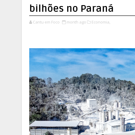
bilhões no Paraná
Cantu em Foco
month ago
Economia,