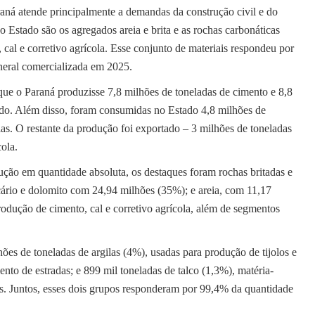
ná atende principalmente a demandas da construção civil e do
o Estado são os agregados areia e brita e as rochas carbonáticas
 cal e corretivo agrícola. Esse conjunto de materiais respondeu por
eral comercializada em 2025.
que o Paraná produzisse 7,8 milhões de toneladas de cimento e 8,8
sado. Além disso, foram consumidas no Estado 4,8 milhões de
las. O restante da produção foi exportado – 3 milhões de toneladas
ola.
ção em quantidade absoluta, os destaques foram rochas britadas e
cário e dolomito com 24,94 milhões (35%); e areia, com 11,17
rodução de cimento, cal e corretivo agrícola, além de segmentos
es de toneladas de argilas (4%), usadas para produção de tijolos e
ento de estradas; e 899 mil toneladas de talco (1,3%), matéria-
os. Juntos, esses dois grupos responderam por 99,4% da quantidade