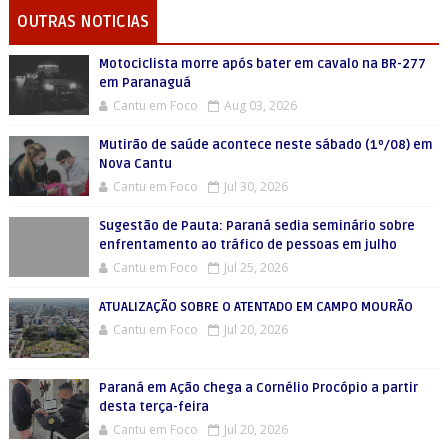
OUTRAS NOTICIAS
Motociclista morre após bater em cavalo na BR-277
em Paranaguá
Cantu em Foco
Aug 03, 2026
Mutirão de saúde acontece neste sábado (1º/08) em
Nova Cantu
Cantu em Foco
Jul 30, 2026
Sugestão de Pauta: Paraná sedia seminário sobre
enfrentamento ao tráfico de pessoas em julho
Cantu em Foco
Jul 25, 2026
ATUALIZAÇÃO SOBRE O ATENTADO EM CAMPO MOURÃO
Cantu em Foco
Jul 20, 2026
Paraná em Ação chega a Cornélio Procópio a partir
desta terça-feira
Cantu em Foco
Jul 20, 2026