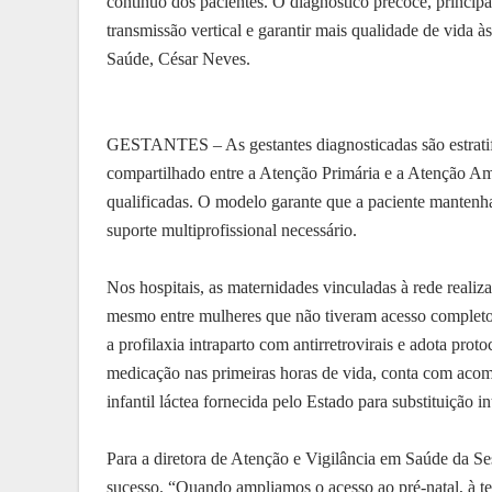
contínuo dos pacientes. O diagnóstico precoce, principa
transmissão vertical e garantir mais qualidade de vida 
Saúde, César Neves.
GESTANTES – As gestantes diagnosticadas são estratif
compartilhado entre a Atenção Primária e a Atenção Am
qualificadas. O modelo garante que a paciente mantenh
suporte multiprofissional necessário.
Nos hospitais, as maternidades vinculadas à rede realiz
mesmo entre mulheres que não tiveram acesso completo 
a profilaxia intraparto com antirretrovirais e adota pro
medicação nas primeiras horas de vida, conta com aco
infantil láctea fornecida pelo Estado para substituição i
Para a diretora de Atenção e Vigilância em Saúde da Se
sucesso. “Quando ampliamos o acesso ao pré-natal, à 