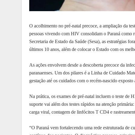
O acolhimento no pré-natal precoce, a ampliação da test
pessoas vivendo com HIV consolidam o Paraná como ref
Secretaria de Estado da Saúde (Sesa), as estratégias f
últimos 10 anos, além de colocar o Estado com os melh
As ações envolvem desde a descoberta precoce da infec
paranaenses. Um dos pilares é a Linha de Cuidado Mater
gestação até os cuidados com o recém-nascido exposto ao
Na prática, os exames de pré-natal incluem o teste de 
suporte vai além dos testes rápidos na atenção primár
carga viral, contagem de linfócitos T CD4 e rastreamen
“O Paraná vem fortalecendo uma rede estruturada de c