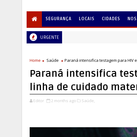
SEGURANÇA
LOCAIS
CIDADES
NOS
URGENTE
Home
Saúde
Paraná intensifica testagem para HIV e
Paraná intensifica tes
linha de cuidado mater
Editor
2 months ago
Saúde,