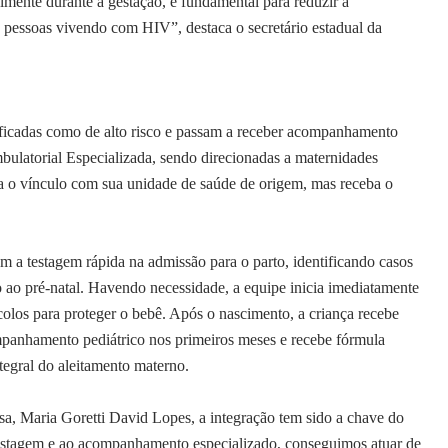
lmente durante a gestação, é fundamental para reduzir a
às pessoas vivendo com HIV”, destaca o secretário estadual da
icadas como de alto risco e passam a receber acompanhamento
bulatorial Especializada, sendo direcionadas a maternidades
a o vínculo com sua unidade de saúde de origem, mas receba o
am a testagem rápida na admissão para o parto, identificando casos
ao pré-natal. Havendo necessidade, a equipe inicia imediatamente
tocolos para proteger o bebê. Após o nascimento, a criança recebe
mpanhamento pediátrico nos primeiros meses e recebe fórmula
ntegral do aleitamento materno.
sa, Maria Goretti David Lopes, a integração tem sido a chave do
testagem e ao acompanhamento especializado, conseguimos atuar de