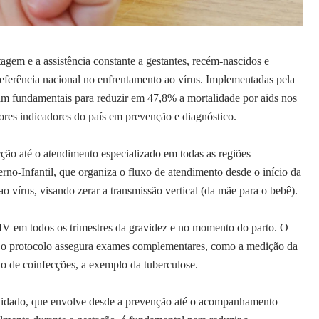
agem e a assistência constante a gestantes, recém-nascidos e
erência nacional no enfrentamento ao vírus. Implementadas pela
oram fundamentais para reduzir em 47,8% a mortalidade por aids nos
ores indicadores do país em prevenção e diagnóstico.
ção até o atendimento especializado em todas as regiões
no-Infantil, que organiza o fluxo de atendimento desde o início da
 vírus, visando zerar a transmissão vertical (da mãe para o bebê).
HIV em todos os trimestres da gravidez e no momento do parto. O
ia: o protocolo assegura exames complementares, como a medição da
to de coinfecções, a exemplo da tuberculose.
uidado, que envolve desde a prevenção até o acompanhamento