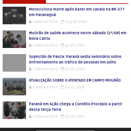
Motociclista morre após bater em cavalo na BR-277
em Paranaguá
Cantu em Foco
Aug 03, 2026
Mutirão de saúde acontece neste sábado (1º/08) em
Nova Cantu
Cantu em Foco
Jul 30, 2026
Sugestão de Pauta: Paraná sedia seminário sobre
enfrentamento ao tráfico de pessoas em julho
Cantu em Foco
Jul 25, 2026
ATUALIZAÇÃO SOBRE O ATENTADO EM CAMPO MOURÃO
Cantu em Foco
Jul 20, 2026
Paraná em Ação chega a Cornélio Procópio a partir
desta terça-feira
Cantu em Foco
Jul 20, 2026