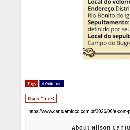
Tags
# Obituário
Share This
About Nilson Cant