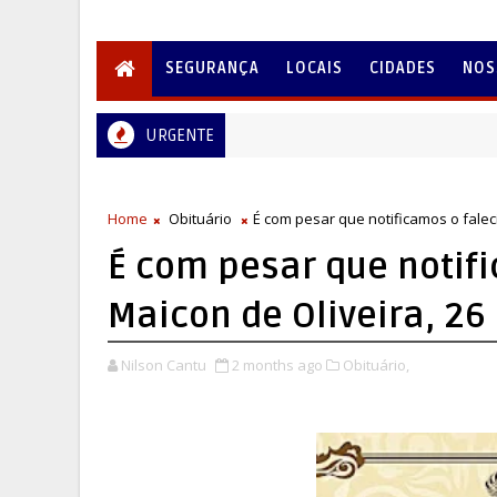
SEGURANÇA
LOCAIS
CIDADES
NOS
URGENTE
Home
Obituário
É com pesar que notificamos o falec
É com pesar que notif
Maicon de Oliveira, 26
Nilson Cantu
2 months ago
Obituário,