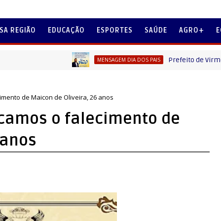
SA REGIÃO
EDUCAÇÃO
ESPORTES
SAÚDE
AGRO+
E
Prefeito de Virmond Fern
MENSAGEM DIA DOS PAIS
imento de Maicon de Oliveira, 26 anos
icamos o falecimento de
 anos