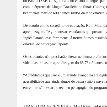
do Paraná (SEED-PR), focada no ensino de inglês para 
com intérpretes da Língua Brasileira de Sinais (Libras)
beneficiará mais de 600 alunos surdos da rede estadual 
De acordo com o secretário de educação, Roni Miranda, 
aprendizagem. “Agora nossos estudantes que possuem al
Inglês Paraná, essa ferramenta já trouxe ótimos resulta
estadual de educação”, aponta.
Os estudantes não precisarão alterar nenhuma preferênci
vídeo das trilhas de aprendizagem do 6º, 7º e 8º anos c
“Acreditamos que isso é um grande avanço na era digit
acessibilidade que ajuda alunos de baixa visão e nave
entre outros”, destaca o técnico pedagógico do program
AVANÇO NA APRENDIZAGEM – Os resultados mais recen