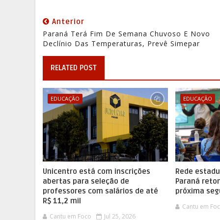
Anterior
Paraná Terá Fim De Semana Chuvoso E Novo
Declínio Das Temperaturas, Prevê Simepar
RELATED POST
EDUCAÇÃO
EDUCAÇÃO
Unicentro está com inscrições
Rede estadu
abertas para seleção de
Paraná reto
professores com salários de até
próxima se
R$ 11,2 mil
Cantu em Fo
Cantu em Foco
Jul 25, 2026