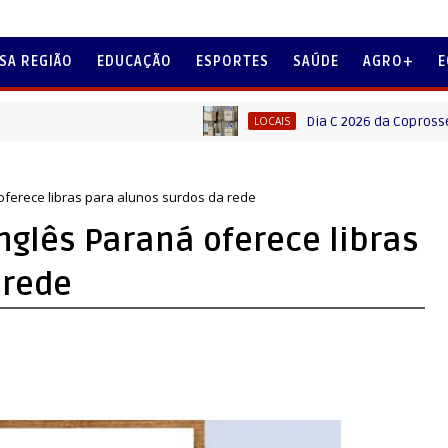
SA REGIÃO
EDUCAÇÃO
ESPORTES
SAÚDE
AGRO+
E
Dia C 2026 da Coprossel e Sico
LOCAIS
 oferece libras para alunos surdos da rede
nglês Paraná oferece libras
 rede