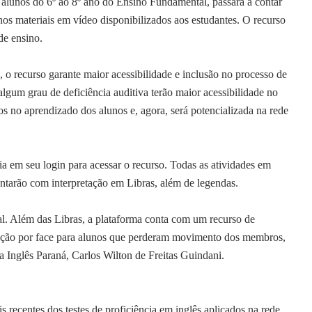
alunos do 6º ao 8º ano do Ensino Fundamental, passará a contar
 nos materiais em vídeo disponibilizados aos estudantes. O recurso
de ensino.
o recurso garante maior acessibilidade e inclusão no processo de
gum grau de deficiência auditiva terão maior acessibilidade no
dos no aprendizado dos alunos e, agora, será potencializada na rede
a em seu login para acessar o recurso. Todas as atividades em
ontarão com interpretação em Libras, além de legendas.
al. Além das Libras, a plataforma conta com um recurso de
gação por face para alunos que perderam movimento dos membros,
a Inglês Paraná, Carlos Wilton de Freitas Guindani.
tes dos testes de proficiência em inglês aplicados na rede