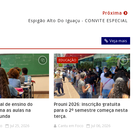
Próxima
Espigão Alto Do Iguaçu - CONVITE ESPECIAL
Veja mais
EDUCAÇÃO
al de ensino do
Prouni 2026: inscrição gratuita
ma as aulas na
para o 2º semestre começa nesta
gunda
terça.
co
Jul 25, 2026
Cantu em Foco
Jul 06, 2026