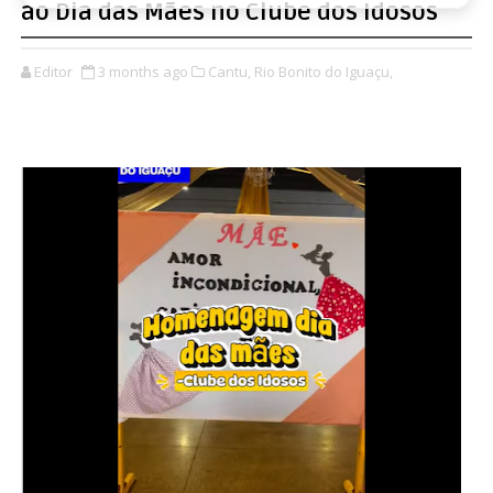
ao Dia das Mães no Clube dos Idosos
Editor
3 months ago
Cantu,
Rio Bonito do Iguaçu,