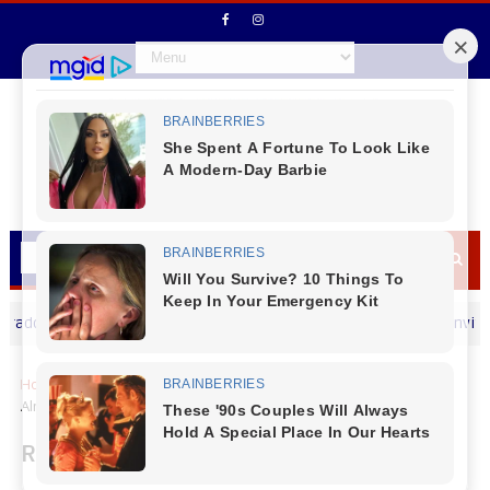
 em Laranjeiras do Sul
Reserva do Iguaçu - Convite: Col
CANTU
Home
Cantu
Rio Bonito do Iguaçu
Rio Bonito do Iguaçu -
Almoço alusivo ao Dia das Mães no Clube dos Idosos
Rio Bonito do Iguaçu - Almoço alusivo