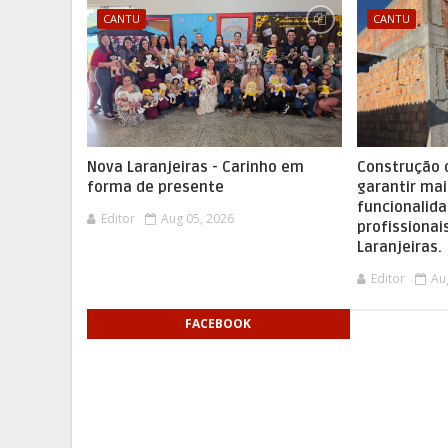
CANTU
CANTU
Nova Laranjeiras - Carinho em
Construção 
forma de presente
garantir mai
funcionalida
Editor
Aug 05, 2026
profissionai
Laranjeiras.
Editor
Au
FACEBOOK