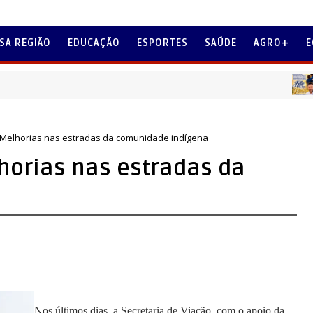
SA REGIÃO
EDUCAÇÃO
ESPORTES
SAÚDE
AGRO+
E
MENSA
- Melhorias nas estradas da comunidade indígena
horias nas estradas da
Nos últimos dias, a Secretaria de Viação, com o apoio da