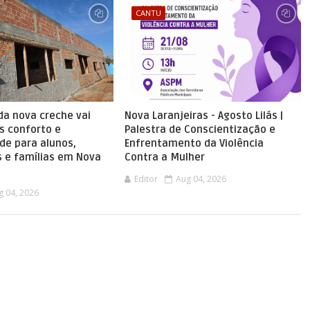
CANTU
da nova creche vai
Nova Laranjeiras - Agosto Lilás |
s conforto e
Palestra de Conscientização e
de para alunos,
Enfrentamento da Violência
s e famílias em Nova
Contra a Mulher
Editor
Aug 04, 2026
g 04, 2026