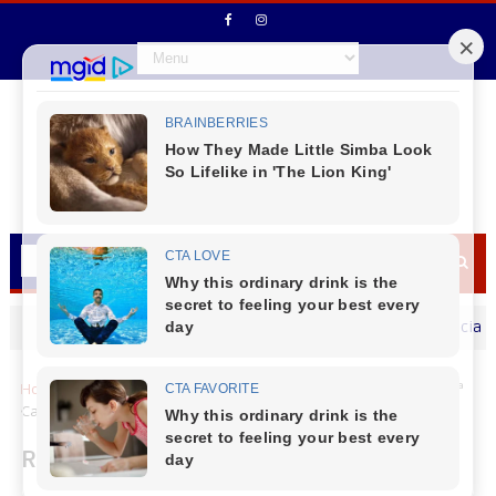
Secretário de Fazenda Maurício Osciany deseja
MENSAGEM DIA DOS PAIS
Home
Cantu
Rio Bonito do Iguaçu
Rio Bonito do Iguaçu - 3ª
Caminhada do Meio-Dia 22 de Julho em Combate ao Feminicídio
Rio Bonito do Iguaçu - 3ª Caminhada