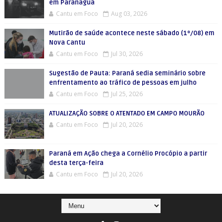
em Paranaguá
Cantu em Foco
Aug 03, 2026
Mutirão de saúde acontece neste sábado (1º/08) em
Nova Cantu
Cantu em Foco
Jul 30, 2026
Sugestão de Pauta: Paraná sedia seminário sobre
enfrentamento ao tráfico de pessoas em julho
Cantu em Foco
Jul 25, 2026
ATUALIZAÇÃO SOBRE O ATENTADO EM CAMPO MOURÃO
Cantu em Foco
Jul 20, 2026
Paraná em Ação chega a Cornélio Procópio a partir
desta terça-feira
Cantu em Foco
Jul 20, 2026