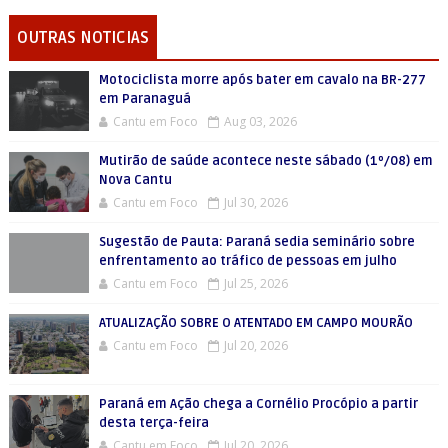
OUTRAS NOTICIAS
Motociclista morre após bater em cavalo na BR-277
em Paranaguá
Cantu em Foco
Aug 03, 2026
Mutirão de saúde acontece neste sábado (1º/08) em
Nova Cantu
Cantu em Foco
Jul 30, 2026
Sugestão de Pauta: Paraná sedia seminário sobre
enfrentamento ao tráfico de pessoas em julho
Cantu em Foco
Jul 25, 2026
ATUALIZAÇÃO SOBRE O ATENTADO EM CAMPO MOURÃO
Cantu em Foco
Jul 20, 2026
Paraná em Ação chega a Cornélio Procópio a partir
desta terça-feira
Cantu em Foco
Jul 20, 2026