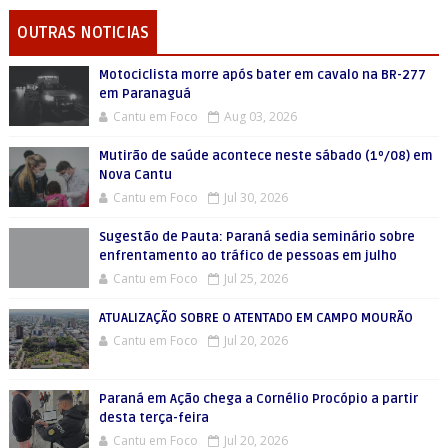
OUTRAS NOTICIAS
Motociclista morre após bater em cavalo na BR-277
em Paranaguá
Cantu em Foco
Aug 03, 2026
Mutirão de saúde acontece neste sábado (1º/08) em
Nova Cantu
Cantu em Foco
Jul 30, 2026
Sugestão de Pauta: Paraná sedia seminário sobre
enfrentamento ao tráfico de pessoas em julho
Cantu em Foco
Jul 25, 2026
ATUALIZAÇÃO SOBRE O ATENTADO EM CAMPO MOURÃO
Cantu em Foco
Jul 20, 2026
Paraná em Ação chega a Cornélio Procópio a partir
desta terça-feira
Cantu em Foco
Jul 20, 2026