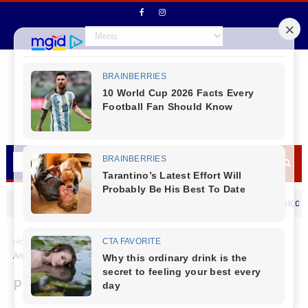
Vice - Prefeito Ademilson Moraes (Bico) deseja 
MENSAGEM DIA DOS PAIS
Home
Cantu
Marquinho
Programa Criança Vestida com
Amor beneficia mais de 600 crianças em Marquinho
Programa Criança Vestida com Amor