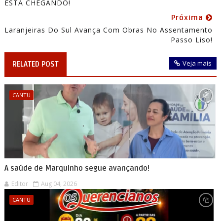
ESTÁ CHEGANDO!
Próxima
Laranjeiras Do Sul Avança Com Obras No Assentamento
Passo Liso!
Veja mais
RELATED POST
CANTU
A saúde de Marquinho segue avançando!
Editor
Aug 04, 2026
CANTU