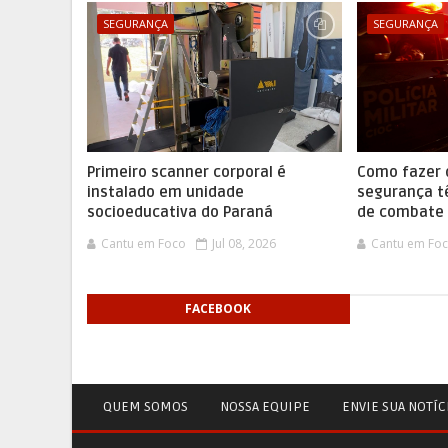
SEGURANÇA
SEGURANÇA
Primeiro scanner corporal é
Como fazer 
instalado em unidade
segurança t
socioeducativa do Paraná
de combate 
Cantu em Foco
Jul 08, 2026
Cantu em Fo
FACEBOOK
QUEM SOMOS
NOSSA EQUIPE
ENVIE SUA NOTÍC