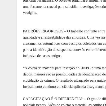
prisional paranaense. O objetivo principal é ampliar a
uma ferramenta crucial para subsidiar investigações crimi
vestígios.
PADRÕES RIGOROSOS – O trabalho conjunto entre a 
qualidade e a rastreabilidade das amostras. Uma vez ins
cruzamentos automáticos com vestígios coletados em cen
para a identificação de suspeitos, conexão entre difere
inclusive de casos antigos.
“A coleta de material para inserção no BNPG é uma ferr
dados, maiores são as possibilidades de identificação de
elucidação de crimes. O resultado alcançado pela unidad
investimento contínuo em ciência aplicada à segurança 
CAPACITAÇÃO É O DIFERENCIAL – O grande diferenci
policiais penais. Além de coletar o material, as equip