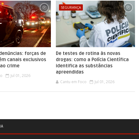
SEGURANÇA
denúncias: forças de
De testes de rotina às novas
êm canais exclusivos
drogas: como a Polícia Científica
ao crime
identifica as substâncias
apreendidas
co
Jul 01, 2026
Cantu em Foco
Jul 01, 2026
IA