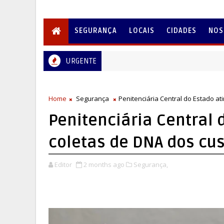
SEGURANÇA
LOCAIS
CIDADES
NOS
URGENTE
Home
Segurança
Penitenciária Central do Estado a
Penitenciária Central 
coletas de DNA dos cu
Editor
2 months ago
Segurança,