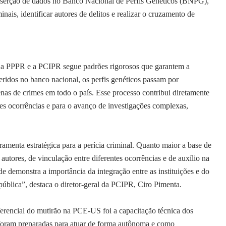
 inserção de dados no Banco Nacional de Perfis Genéticos (BNPG),
nais, identificar autores de delitos e realizar o cruzamento de
PPPR e a PCIPR segue padrões rigorosos que garantem a
eridos no banco nacional, os perfis genéticos passam por
as de crimes em todo o país. Esse processo contribui diretamente
ntes ocorrências e para o avanço de investigações complexas,
amenta estratégica para a perícia criminal. Quanto maior a base de
 autores, de vinculação entre diferentes ocorrências e de auxílio na
e demonstra a importância da integração entre as instituições e do
pública”, destaca o diretor-geral da PCIPR, Ciro Pimenta.
al do mutirão na PCE-US foi a capacitação técnica dos
es foram preparadas para atuar de forma autônoma e como