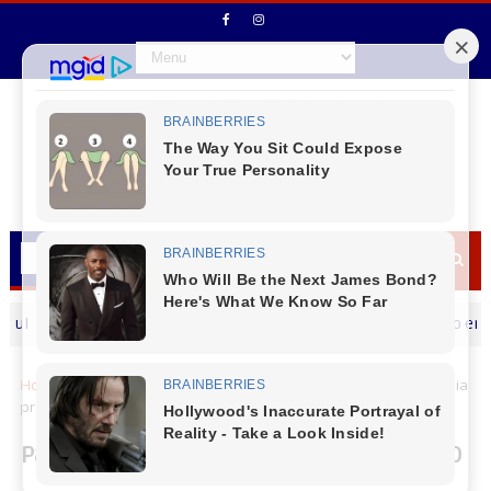
Acidente entre carro e motocicleta é registrado em Laranj
LOCAIS
Home
Saúde
Paraná recebe nova vacina pneumo 20 e amplia
proteção contra pneumonia e meningite
Paraná recebe nova vacina pneumo 20