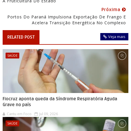
A Fruticultura Do Estado
Próxima
Portos Do Paraná Impulsiona Exportação De Frango E
Acelera Transição Energética No Complexo
Veja mais
RELATED POST
SAÚDE
Fiocruz aponta queda da Síndrome Respiratória Aguda
Grave no país
Cantu em Foco
Jul 09, 2026
SAÚDE