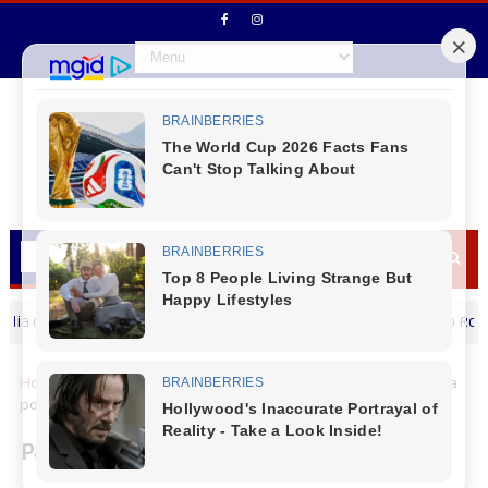
os Pais
Vereador Rodrigo Cristo Rocha Loure
MENSAGEM DIA DOS PAIS
Home
Saúde
Paraná libera vacina contra a gripe para toda a
população a partir desta segunda-feira
Paraná libera vacina contra a gripe