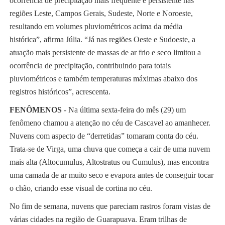
ocorrência de precipitação mais frequente e persistente nas
regiões Leste, Campos Gerais, Sudeste, Norte e Noroeste,
resultando em volumes pluviométricos acima da média
histórica”, afirma Júlia. “Já nas regiões Oeste e Sudoeste, a
atuação mais persistente de massas de ar frio e seco limitou a
ocorrência de precipitação, contribuindo para totais
pluviométricos e também temperaturas máximas abaixo dos
registros históricos”, acrescenta.
FENÔMENOS
- Na última sexta-feira do mês (29) um
fenômeno chamou a atenção no céu de Cascavel ao amanhecer.
Nuvens com aspecto de “derretidas” tomaram conta do céu.
Trata-se de Virga, uma chuva que começa a cair de uma nuvem
mais alta (Altocumulus, Altostratus ou Cumulus), mas encontra
uma camada de ar muito seco e evapora antes de conseguir tocar
o chão, criando esse visual de cortina no céu.
No fim de semana, nuvens que pareciam rastros foram vistas de
várias cidades na região de Guarapuava. Eram trilhas de