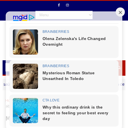
e Virmond segue em movimento
A cultura de Virmond s
CANTU
Home
Cidades
Maio registrou chuvas acima e temperaturas
abaixo da média no Paraná, aponta Simepar
Maio registrou chuvas acima e