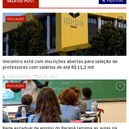
Veja mais
RELATED POST
EDUCAÇÃO
Unicentro está com inscrições abertas para seleção de
professores com salários de até R$ 11,2 mil
Cantu em Foco
Jul 25, 2026
EDUCAÇÃO
Rede estadual de ensino do Paraná retoma as aulas na