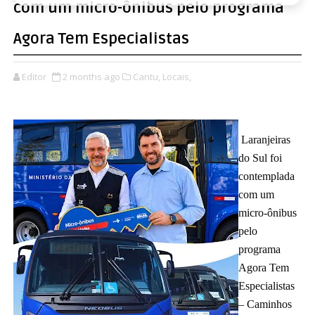
com um micro-ônibus pelo programa
Agora Tem Especialistas
Editor
2 months ago
Cantu,
Locais,
Laranjeiras 
do Sul foi 
contemplada 
com um 
micro-ônibus 
pelo 
programa 
Agora Tem 
Especialistas 
– Caminhos 