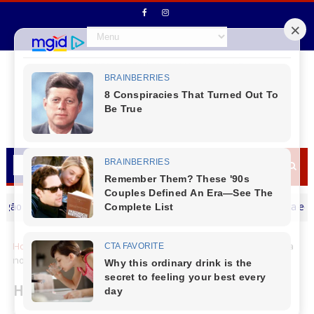
o do Iguaçu segue desenvolvendo cursos e oficinas com a equipe do SC
Home
Saúde
Hospital Dermatológico do Paraná é referência
no tratamento integral e gratuito de vitiligo
Hospital Dermatológico do Paraná é