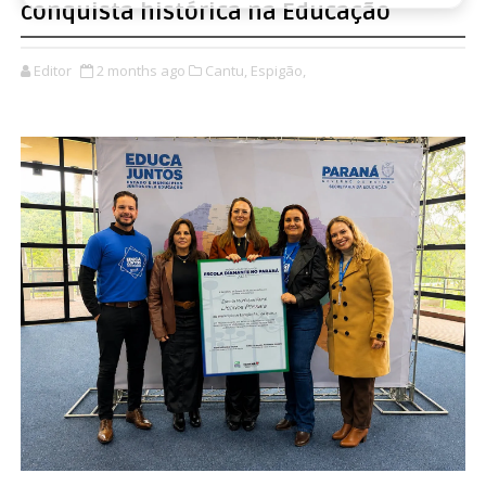
conquista histórica na Educação
Editor
2 months ago
Cantu,
Espigão,