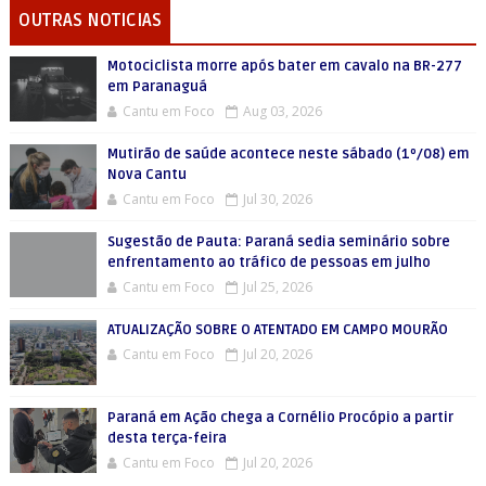
OUTRAS NOTICIAS
Motociclista morre após bater em cavalo na BR-277
em Paranaguá
Cantu em Foco
Aug 03, 2026
Mutirão de saúde acontece neste sábado (1º/08) em
Nova Cantu
Cantu em Foco
Jul 30, 2026
Sugestão de Pauta: Paraná sedia seminário sobre
enfrentamento ao tráfico de pessoas em julho
Cantu em Foco
Jul 25, 2026
ATUALIZAÇÃO SOBRE O ATENTADO EM CAMPO MOURÃO
Cantu em Foco
Jul 20, 2026
Paraná em Ação chega a Cornélio Procópio a partir
desta terça-feira
Cantu em Foco
Jul 20, 2026