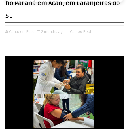
no Paraná em Ação, em Laranjeiras do
Sul
Cantu em Foco
2 months ago
Campo Real,