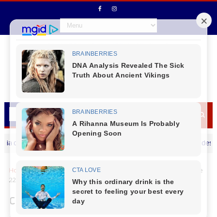
s Pais
Prefeito Jaison Mendes deseja um Fe
MENSAGEM DIA DOS PAIS
Home
Segurança
Cães de faro da PCPR interceptam mais de
227 quilos de maconha em duas ações
Cães de faro da PCPR interceptam