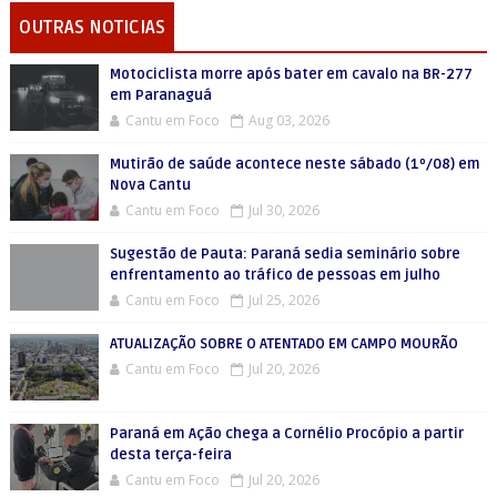
OUTRAS NOTICIAS
Motociclista morre após bater em cavalo na BR-277
em Paranaguá
Cantu em Foco
Aug 03, 2026
Mutirão de saúde acontece neste sábado (1º/08) em
Nova Cantu
Cantu em Foco
Jul 30, 2026
Sugestão de Pauta: Paraná sedia seminário sobre
enfrentamento ao tráfico de pessoas em julho
Cantu em Foco
Jul 25, 2026
ATUALIZAÇÃO SOBRE O ATENTADO EM CAMPO MOURÃO
Cantu em Foco
Jul 20, 2026
Paraná em Ação chega a Cornélio Procópio a partir
desta terça-feira
Cantu em Foco
Jul 20, 2026