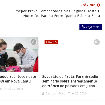
Próxima
Simepar Prevê Tempestades Nas Regiões Oeste E
Norte Do Paraná Entre Quinta E Sexta-Feira
Veja mais
CIDADES
saúde acontece neste
Sugestão de Pauta: Paraná sedia
08) em Nova Cantu
seminário sobre enfrentamento
ao tráfico de pessoas em julho
co
Jul 30, 2026
Cantu em Foco
Jul 25, 2026