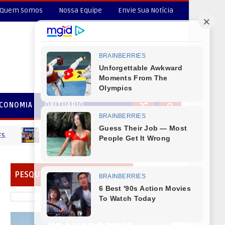
Quem Somos
Nossa Equipe
Envie Sua Notícia
CONOMIA
OBITUÁRIO
Rio Bonito do Iguaçu - Saúde Bucal: Alunos da Rede Mu
CANTU
PESQUISAR EM NOSSO PORTAL