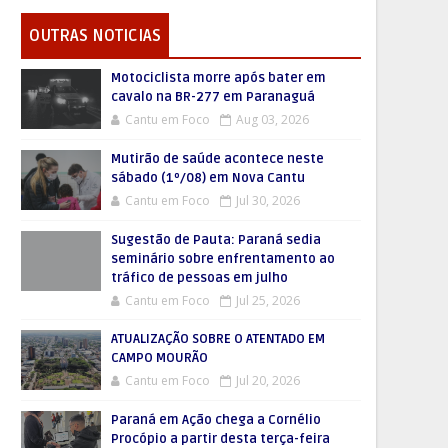
OUTRAS NOTICIAS
Motociclista morre após bater em
cavalo na BR-277 em Paranaguá
Cantu em Foco
Aug 03, 2026
Mutirão de saúde acontece neste
sábado (1º/08) em Nova Cantu
Cantu em Foco
Jul 30, 2026
Sugestão de Pauta: Paraná sedia
seminário sobre enfrentamento ao
tráfico de pessoas em julho
Cantu em Foco
Jul 25, 2026
ATUALIZAÇÃO SOBRE O ATENTADO EM
CAMPO MOURÃO
Cantu em Foco
Jul 20, 2026
Paraná em Ação chega a Cornélio
Procópio a partir desta terça-feira