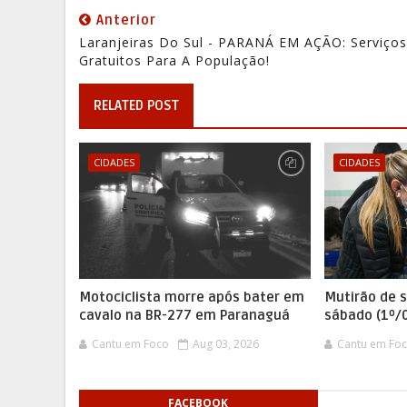
Anterior
Laranjeiras Do Sul - PARANÁ EM AÇÃO: Serviços
Gratuitos Para A População!
RELATED POST
CIDADES
CIDADES
Motociclista morre após bater em
Mutirão de 
cavalo na BR-277 em Paranaguá
sábado (1º/
Cantu em Foco
Aug 03, 2026
Cantu em Fo
FACEBOOK