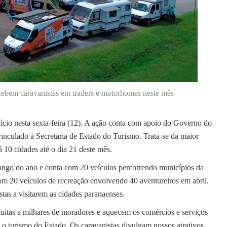
cebem caravanistas em trailers e motorhomes neste mês
cio nesta sexta-feira (12). A ação conta com apoio do Governo do
inculado à Secretaria de Estado do Turismo. Trata-se da maior
á 10 cidades até o dia 21 deste mês.
o longo do ano e conta com 20 veículos percorrendo municípios da
om 20 veículos de recreação envolvendo 40 aventureiros em abril.
stas a visitarem as cidades paranaenses.
tuitas a milhares de moradores e aquecem os comércios e serviços
a o turismo do Estado. Os caravanistas divulgam nossos atrativos,