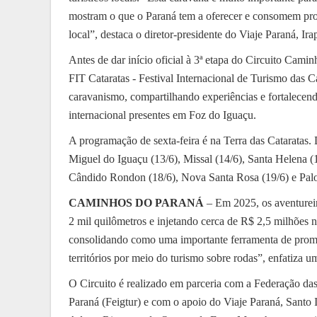
mostram o que o Paraná tem a oferecer e consomem pr
local”, destaca o diretor-presidente do Viaje Paraná, Ir
Antes de dar início oficial à 3ª etapa do Circuito Cami
FIT Cataratas - Festival Internacional de Turismo das Ca
caravanismo, compartilhando experiências e fortalecend
internacional presentes em Foz do Iguaçu.
A programação de sexta-feira é na Terra das Cataratas.
Miguel do Iguaçu (13/6), Missal (14/6), Santa Helena (
Cândido Rondon (18/6), Nova Santa Rosa (19/6) e Palot
CAMINHOS DO PARANÁ
– Em 2025, os aventurei
2 mil quilômetros e injetando cerca de R$ 2,5 milhões
consolidando como uma importante ferramenta de promo
territórios por meio do turismo sobre rodas”, enfatiza
O Circuito é realizado em parceria com a Federação da
Paraná (Feigtur) e com o apoio do Viaje Paraná, Santo