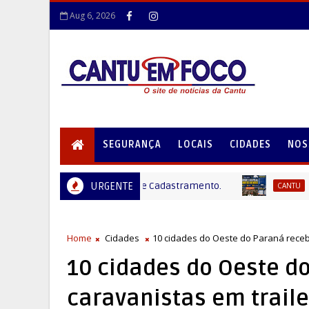
Aug 6, 2026
SEGURANÇA
LOCAIS
CIDADES
NOS
: Coleta de documentos e Cadastramento.
URGENTE
Rio Boni
CANTU
Home
Cidades
10 cidades do Oeste do Paraná rece
10 cidades do Oeste d
caravanistas em trail