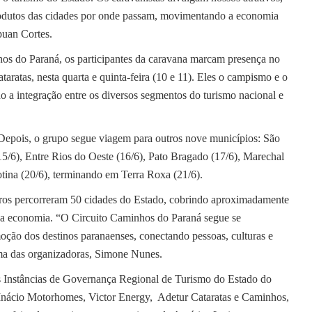
odutos das cidades por onde passam, movimentando a economia
apuan Cortes.
nhos do Paraná, os participantes da caravana marcam presença no
taratas, nesta quarta e quinta-feira (10 e 11). Eles o campismo e o
o a integração entre os diversos segmentos do turismo nacional e
 Depois, o grupo segue viagem para outros nove municípios: São
15/6), Entre Rios do Oeste (16/6), Pato Bragado (17/6), Marechal
ina (20/6), terminando em Terra Roxa (21/6).
ros percorreram 50 cidades do Estado, cobrindo aproximadamente
 na economia. “O Circuito Caminhos do Paraná segue se
ção dos destinos paranaenses, conectando pessoas, culturas e
 uma das organizadoras, Simone Nunes.
s Instâncias de Governança Regional de Turismo do Estado do
 Inácio Motorhomes, Victor Energy, Adetur Cataratas e Caminhos,