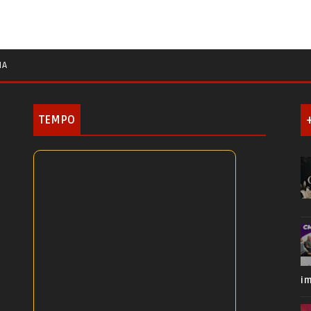
IA
TEMPO
i