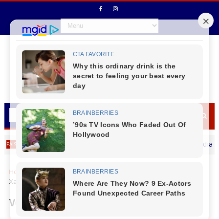
Secretário de Fazenda Maurício Osciany deseja um Feliz dia dos Pai
Home
Mensagem Dia das Mães
Vereador Almir de Paula
Xavier (Miro), deseja um Feliz dia das Mães
Vereador Almir de Paula Xavier (Miro),