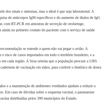
 dos sinais e sintomas, mas o ideal é que seja laboratorial. A
quisa de anticorpos IgM específicos e do aumento de títulos de IgG
ar, com RT-PCR em amostras de secreção de orofaringe,
ita ainda no primeiro contato do paciente com o serviço de saúde
dação se estende a quem não vai pegar o avião. A
 o risco de casos importados em todo o território brasileiro, e a
as em cada região. A Sesa orienta que a população procure a UBS
aderneta de vacinação em mãos, para conferir o histórico de doses
mãos e a manutenção de ambientes ventilados ajudam a reduzir a
ampo. Em caso de dúvidas sobre o esquema vacinal, o paranaense
vacina distribuídas pelos 399 municípios do Estado.