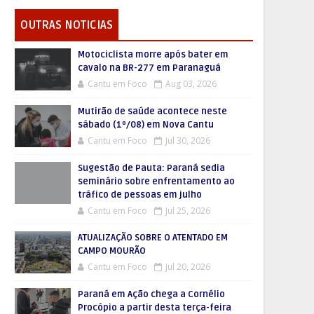
OUTRAS NOTICIAS
Motociclista morre após bater em
cavalo na BR-277 em Paranaguá
Cantu em Foco
Aug 03, 2026
Mutirão de saúde acontece neste
sábado (1º/08) em Nova Cantu
Cantu em Foco
Jul 30, 2026
Sugestão de Pauta: Paraná sedia
seminário sobre enfrentamento ao
tráfico de pessoas em julho
Cantu em Foco
Jul 25, 2026
ATUALIZAÇÃO SOBRE O ATENTADO EM
CAMPO MOURÃO
Cantu em Foco
Jul 20, 2026
Paraná em Ação chega a Cornélio
Procópio a partir desta terça-feira