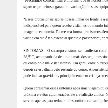
“Precisamos conscientizar e informar que os nossos hotéi
sejam os primeiros a garantir a vacinação de suas equipe
“Esses profissionais são as nossas linhas de frente, e 
indispensável para quem recebe visitantes do mundo inte
imagem e economia. Da mesma forma, precisamos alerta
vacina em dia é tão essencial quanto o passaporte”, afir
SINTOMAS – O sarampo costuma se manifestar com manc
38,5°C, acompanhada de um ou mais dos seguintes sinais:
ou entupido e mal-estar intenso. Em geral, entre o terce
depois se espalham pelo restante do corpo. A persistênc
pode indicar gravidade, principalmente em crianças men
Quem apresentar esses sintomas após uma viagem ou co
próxima e evitar aglomerações até a avaliação clínica.
servem apenas para reduzir o desconforto causado pelo