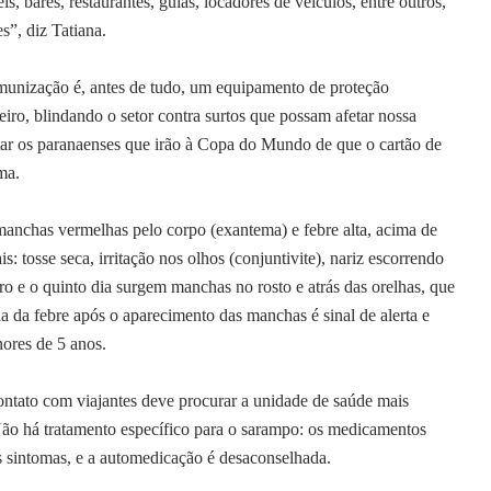
s, bares, restaurantes, guias, locadores de veículos, entre outros,
s”, diz Tatiana.
a imunização é, antes de tudo, um equipamento de proteção
iro, blindando o setor contra surtos que possam afetar nossa
r os paranaenses que irão à Copa do Mundo de que o cartão de
ma.
has vermelhas pelo corpo (exantema) e febre alta, acima de
 tosse seca, irritação nos olhos (conjuntivite), nariz escorrendo
iro e o quinto dia surgem manchas no rosto e atrás das orelhas, que
ia da febre após o aparecimento das manchas é sinal de alerta e
ores de 5 anos.
ntato com viajantes deve procurar a unidade de saúde mais
 Não há tratamento específico para o sarampo: os medicamentos
s sintomas, e a automedicação é desaconselhada.