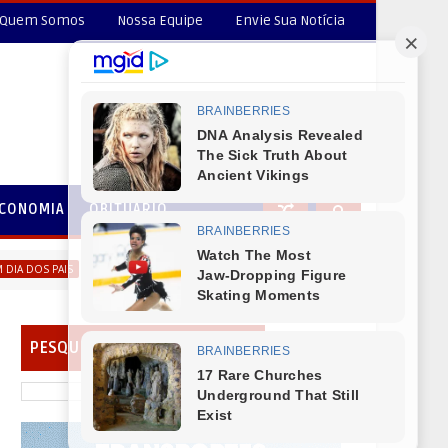
Quem Somos
Nossa Equipe
Envie Sua Notícia
CONOMIA
OBITUÁRIO
Prefeito de Reserva do Iguaçu Vitório Antunes de Paula deseja um 
IS
PESQUISAR EM NOSSO PORTAL