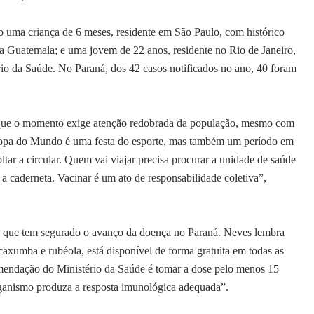
o uma criança de 6 meses, residente em São Paulo, com histórico
 Guatemala; e uma jovem de 22 anos, residente no Rio de Janeiro,
rio da Saúde. No Paraná, dos 42 casos notificados no ano, 40 foram
a que o momento exige atenção redobrada da população, mesmo com
A Copa do Mundo é uma festa do esporte, mas também um período em
tar a circular. Quem vai viajar precisa procurar a unidade de saúde
 caderneta. Vacinar é um ato de responsabilidade coletiva”,
 o que tem segurado o avanço da doença no Paraná. Neves lembra
 caxumba e rubéola, está disponível de forma gratuita em todas as
endação do Ministério da Saúde é tomar a dose pelo menos 15
rganismo produza a resposta imunológica adequada”.