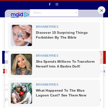
RAS de Espigão Alto do Iguaçu segue desenvolvendo cursos e oficinas
Home
Economia
Paraná tem 21,6 mil vagas de trabalho
abertas nas Agências do Trabalhador
Paraná tem 21,6 mil vagas de trabalho