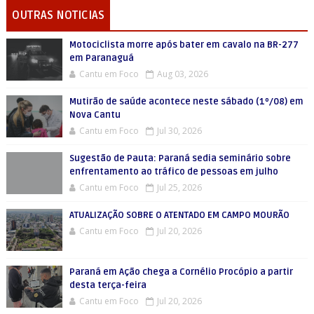
OUTRAS NOTICIAS
Motociclista morre após bater em cavalo na BR-277
em Paranaguá
Cantu em Foco
Aug 03, 2026
Mutirão de saúde acontece neste sábado (1º/08) em
Nova Cantu
Cantu em Foco
Jul 30, 2026
Sugestão de Pauta: Paraná sedia seminário sobre
enfrentamento ao tráfico de pessoas em julho
Cantu em Foco
Jul 25, 2026
ATUALIZAÇÃO SOBRE O ATENTADO EM CAMPO MOURÃO
Cantu em Foco
Jul 20, 2026
Paraná em Ação chega a Cornélio Procópio a partir
desta terça-feira
Cantu em Foco
Jul 20, 2026