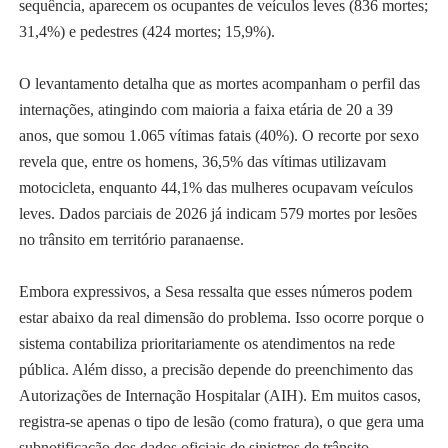
sequência, aparecem os ocupantes de veículos leves (836 mortes;
31,4%) e pedestres (424 mortes; 15,9%).
O levantamento detalha que as mortes acompanham o perfil das
internações, atingindo com maioria a faixa etária de 20 a 39
anos, que somou 1.065 vítimas fatais (40%). O recorte por sexo
revela que, entre os homens, 36,5% das vítimas utilizavam
motocicleta, enquanto 44,1% das mulheres ocupavam veículos
leves. Dados parciais de 2026 já indicam 579 mortes por lesões
no trânsito em território paranaense.
Embora expressivos, a Sesa ressalta que esses números podem
estar abaixo da real dimensão do problema. Isso ocorre porque o
sistema contabiliza prioritariamente os atendimentos na rede
pública. Além disso, a precisão depende do preenchimento das
Autorizações de Internação Hospitalar (AIH). Em muitos casos,
registra-se apenas o tipo de lesão (como fratura), o que gera uma
subnotificação dos dados oficiais de sinistros de trânsito.