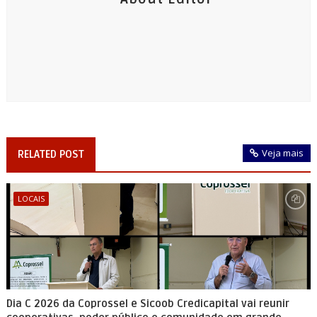
Veja mais
RELATED POST
LOCAIS
Dia C 2026 da Coprossel e Sicoob Credicapital vai reunir