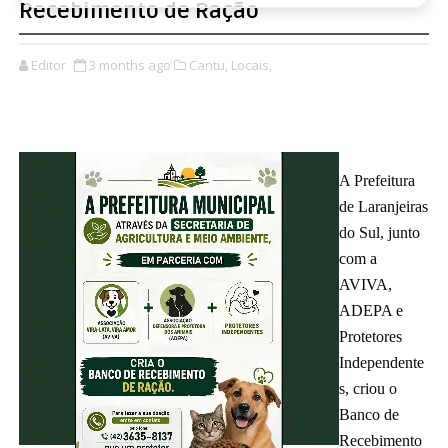
Recebimento de Ração
Editor
3 months ago
Cantu,
Locais,
A Prefeitura 
de Laranjeiras 
do Sul, junto 
com a 
AVIVA, 
ADEPA e 
Protetores 
Independente
s, criou o 
Banco de 
Recebimento 