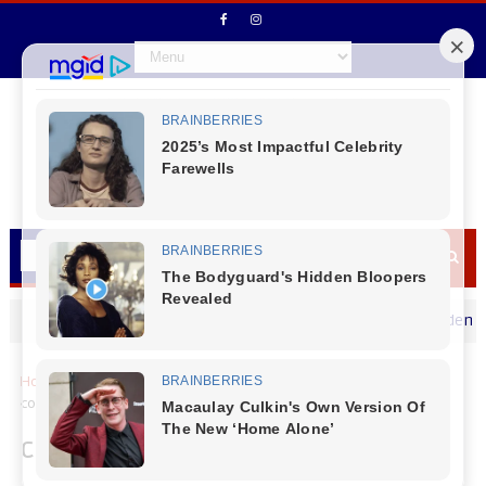
Vice - Prefeito Ademilson Moraes
MENSAGEM DIA DOS PAIS
n Junior deseja um Feliz dia dos Pais
Home
Cresol
Cresol Vale das Águas PR/MG convida
comunidade para a AgroFest 2026 em Virmond (PR)
Cresol Vale das Águas PR/MG convida