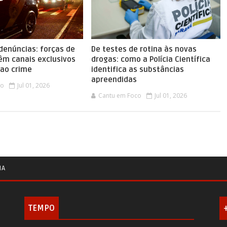
denúncias: forças de
De testes de rotina às novas
êm canais exclusivos
drogas: como a Polícia Científica
ao crime
identifica as substâncias
apreendidas
co
Jul 01, 2026
Cantu em Foco
Jul 01, 2026
IA
TEMPO