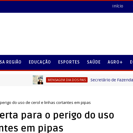
Início
SA REGIÃO
EDUCAÇÃO
ESPORTES
SAÚDE
AGRO+
E
Secretário de Fazenda Maurício 
MENSAGEM DIA DOS PAIS
perigo do uso de cerol e linhas cortantes em pipas
erta para o perigo do uso
antes em pipas