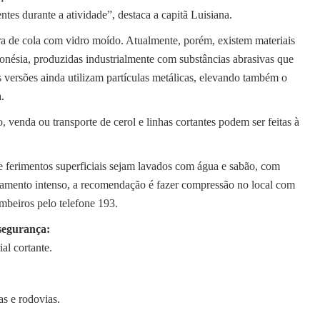
es durante a atividade”, destaca a capitã Luisiana.
ura de cola com vidro moído. Atualmente, porém, existem materiais
donésia, produzidas industrialmente com substâncias abrasivas que
versões ainda utilizam partículas metálicas, elevando também o
.
enda ou transporte de cerol e linhas cortantes podem ser feitas à
 ferimentos superficiais sejam lavados com água e sabão, com
gramento intenso, a recomendação é fazer compressão no local com
beiros pelo telefone 193.
segurança:
al cortante.
as e rodovias.