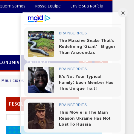
Quem Somos
Nossa Equipe
Envie Sua Notícia
CONOMIA
OBITUÁRIO
Osciany deseja um Feliz dia dos Pais
MENSAGEM DIA DOS PAIS
PESQUISAR EM NOSSO PORTAL