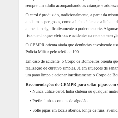
sempre um adulto acompanhando as crianças e adolescent
O cerol é produzido, tradicionalmente, a partir da mist
ainda mais perigosos, como a linha chilena e a linha in
aumentam significativamente o poder de corte. Algumas 
risco de choques elétricos e acidentes na rede de energia
O CBMPR orienta ainda que denúncias envolvendo uso, v
Polícia Militar pelo telefone 190.
Em caso de acidente, o Corpo de Bombeiros orienta que
realização de curativo simples. Já em situações de san
um pano limpo e acionar imediatamente o Corpo de Bom
Recomendações do CBMPR para soltar pipas com 
• Nunca utilize cerol, linha chilena ou qualquer materi
• Prefira linhas comuns de algodão.
• Solte pipas em locais abertos, longe de ruas, avenid