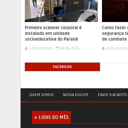
Primeiro scanner corporal é
Como fazer 
instalado em unidade
segurança t
socioeducativa do Paraná
de combate 
Cantu em Foco
Jul 08, 2026
Cantu em Fo
FACEBOOK
QUEM SOMOS
NOSSA EQUIPE
ENVIE SUA NOTÍC
+ LIDAS DO MÊS