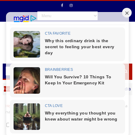
Secretário de Fazenda Maurício Osciany deseja um Feliz dia dos Pais
Home
Locais
Câmara de Vereadores é parceira da Prefeitura
na Campanha do Agasalho 2026
Câmara de Vereadores é parceira da