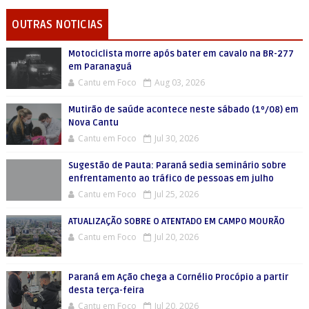
OUTRAS NOTICIAS
Motociclista morre após bater em cavalo na BR-277
em Paranaguá
Cantu em Foco
Aug 03, 2026
Mutirão de saúde acontece neste sábado (1º/08) em
Nova Cantu
Cantu em Foco
Jul 30, 2026
Sugestão de Pauta: Paraná sedia seminário sobre
enfrentamento ao tráfico de pessoas em julho
Cantu em Foco
Jul 25, 2026
ATUALIZAÇÃO SOBRE O ATENTADO EM CAMPO MOURÃO
Cantu em Foco
Jul 20, 2026
Paraná em Ação chega a Cornélio Procópio a partir
desta terça-feira
Cantu em Foco
Jul 20, 2026