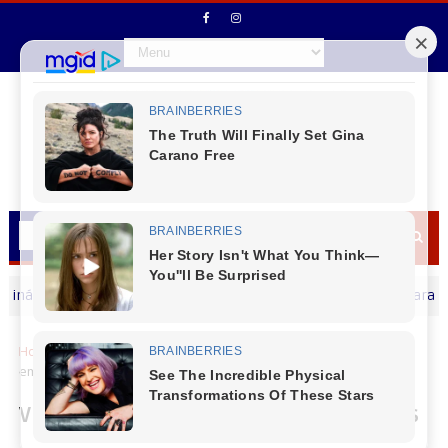
lor de Laranjeira
Com apoio ativo da Câmara de Vereador
LOCAIS
Home
Mundo
Viagem para a Irlanda: mais 30 alunos
embarcam na maior edição do Ganhando o Mundo
Viagem para a Irlanda: mais 30 alunos