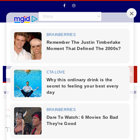
ranjeiras - Secretário municipal de Educação e o vice-prefeito part
Home
Cidades
Trocou, Economizou: projeto da Copel para
troca de geladeiras entrega 16 mil unidades
Trocou, Economizou: projeto da Copel