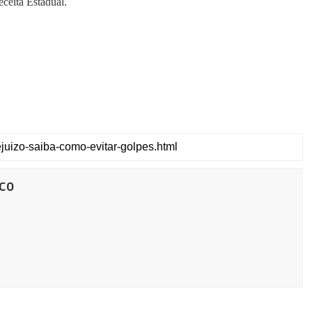
eita Estadual.
co