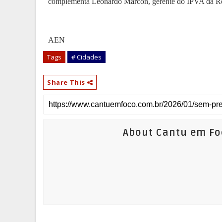
complementa Leonardo Marcon, gerente do IPVA da Rec
AEN
Tags
# Cidades
Share This
About Cantu em Fo