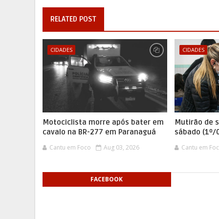
RELATED POST
CIDADES
CIDADES
Motociclista morre após bater em
Mutirão de 
cavalo na BR-277 em Paranaguá
sábado (1º/
Cantu em Foco
Aug 03, 2026
Cantu em Fo
FACEBOOK