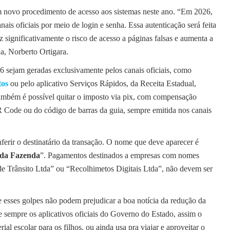
um novo procedimento de acesso aos sistemas neste ano. “Em 2026,
ais oficiais por meio de login e senha. Essa autenticação será feita
significativamente o risco de acesso a páginas falsas e aumenta a
da, Norberto Ortigara.
 sejam geradas exclusivamente pelos canais oficiais, como
tos
ou pelo aplicativo Serviços Rápidos, da Receita Estadual,
ambém é possível quitar o imposto via pix, com compensação
R Code ou do código de barras da guia, sempre emitida nos canais
ir o destinatário da transação. O nome que deve aparecer é
 da Fazenda
”. Pagamentos destinados a empresas com nomes
e Trânsito Ltda” ou “Recolhimetos Digitais Ltda”, não devem ser
 esses golpes não podem prejudicar a boa notícia da redução da
se sempre os aplicativos oficiais do Governo do Estado, assim o
ial escolar para os filhos, ou ainda usa pra viajar e aproveitar o