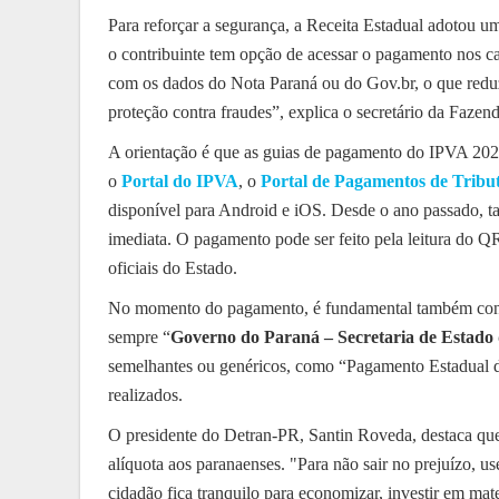
Para reforçar a segurança, a Receita Estadual adotou 
o contribuinte tem opção de acessar o pagamento nos can
com os dados do Nota Paraná ou do Gov.br, o que reduz 
proteção contra fraudes”, explica o secretário da Fazen
A orientação é que as guias de pagamento do IPVA 2026
o
Portal do IPVA
, o
Portal de Pagamentos de Tribu
disponível para Android e iOS. Desde o ano passado, t
imediata. O pagamento pode ser feito pela leitura do Q
oficiais do Estado.
No momento do pagamento, é fundamental também confer
sempre “
Governo do Paraná – Secretaria de Estado
semelhantes ou genéricos, como “Pagamento Estadual d
realizados.
O presidente do Detran-PR, Santin Roveda, destaca que
alíquota aos paranaenses. "Para não sair no prejuízo, u
cidadão fica tranquilo para economizar, investir em mater