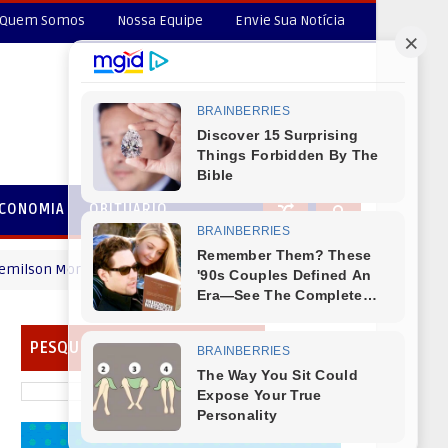
Quem Somos
Nossa Equipe
Envie Sua Notícia
CONOMIA
OBITUÁRIO
 Moraes (Bico) deseja um Feliz dia dos Pais
MENSAGEM DIA DO
PESQUISAR EM NOSSO PORTAL