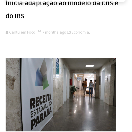
inicia adaptação ao modelo da CBS e
do IBS.
Cantu em Foco
7 months ago
Economia,