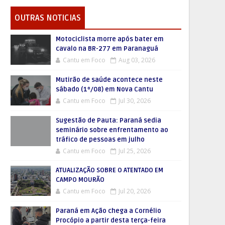
OUTRAS NOTICIAS
Motociclista morre após bater em
cavalo na BR-277 em Paranaguá
Cantu em Foco
Aug 03, 2026
Mutirão de saúde acontece neste
sábado (1º/08) em Nova Cantu
Cantu em Foco
Jul 30, 2026
Sugestão de Pauta: Paraná sedia
seminário sobre enfrentamento ao
tráfico de pessoas em julho
Cantu em Foco
Jul 25, 2026
ATUALIZAÇÃO SOBRE O ATENTADO EM
CAMPO MOURÃO
Cantu em Foco
Jul 20, 2026
Paraná em Ação chega a Cornélio
Procópio a partir desta terça-feira