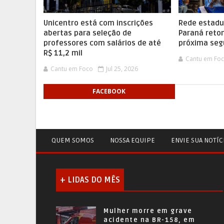
Unicentro está com inscrições
Rede estadu
abertas para seleção de
Paraná reto
professores com salários de até
próxima se
R$ 11,2 mil
Cantu em Fo
Cantu em Foco
Jul 25, 2026
FACEBOOK
QUEM SOMOS
NOSSA EQUIPE
ENVIE SUA NOTÍC
+ LIDAS DO MÊS
Mulher morre em grave
acidente na BR-158, em