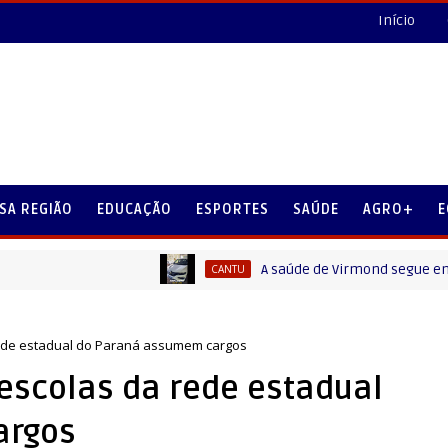
Início
SA REGIÃO
EDUCAÇÃO
ESPORTES
SAÚDE
AGRO+
E
A saúde de Virmond segue em movi
CANTU
 rede estadual do Paraná assumem cargos
 escolas da rede estadual
argos