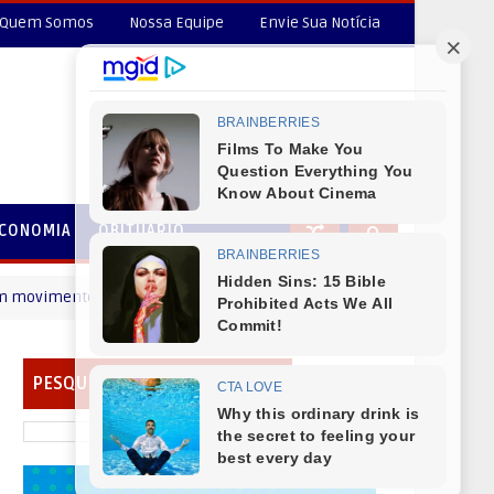
Quem Somos
Nossa Equipe
Envie Sua Notícia
CONOMIA
OBITUÁRIO
mento
A cultura de Virmond segue avançando!
CANTU
PESQUISAR EM NOSSO PORTAL