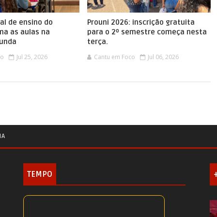
al de ensino do
Prouni 2026: inscrição gratuita
ma as aulas na
para o 2º semestre começa nesta
gunda
terça.
co
Jul 25, 2026
Cantu em Foco
Jul 06, 2026
IA
TEMPO