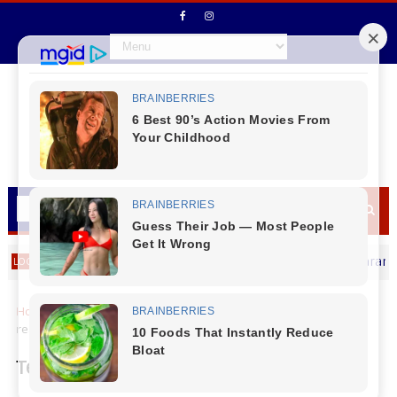
idente entre carro e motocicleta é registrado em Laranjeiras do Sul
Home
Locais
Terceiro sorteio do Natal Premiado Acils é
realizado
Terceiro sorteio do Natal Premiado