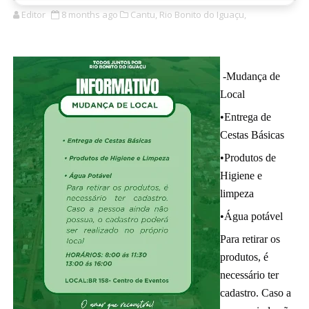
Editor
8 months ago
Cantu,
Rio Bonito do Iguaçu,
-Mudança de
Local
•Entrega de
Cestas Básicas
•Produtos de
Higiene e
limpeza
•Água potável
Para retirar os
produtos, é
necessário ter
cadastro. Caso a