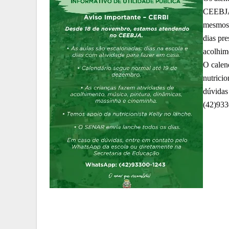
CEEBJA 
mesmos 
dias pre
acolhime
O calen
nutrici
dúvidas
(42)93