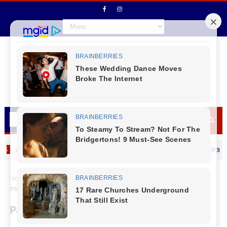
idente entre carro e motocicleta é registrado em Laranjeiras do Sul
Home
Educação
Paraná investe R$ 543 milhões em novas
escolas para o ensino infantil em mais de 100 cidades
Paraná investe R$ 543 milhões em