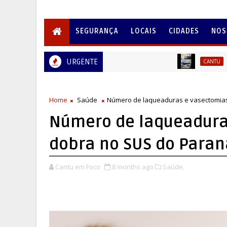
SEGURANÇA
LOCAIS
CIDADES
NOS
URGENTE
A saúde 
CANTU
Home
Saúde
Número de laqueaduras e vasectomias
Número de laqueadura
dobra no SUS do Paran
Cantu em Foco
8 months ago
Saúde,