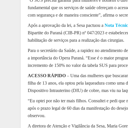
“O SUS precisa garantir para mulheres e homens o direit
fundamental que os serviços de saúde ofereçam o acesso
com segurança e de maneira consciente”, afirma o secre
Após a aprovação da lei, a Sesa pactuou a
Nota Técnic
Bipartite do Paraná (CIB-PR) nº 047/2023 e estabeleceu
habilitação de serviços para a realização das cirurgias.
Para o secretário da Saúde, a rapidez no atendimento
a importância do Opera Paraná. “Esse é o maior program
incremento de 150% no valor da tabela SUS para proced
ACESSO RÁPIDO
– Uma das mulheres que buscaram
filha de 13 anos, ela optou pela laqueadura como uma de
Dispositivo Intrauterino (DIU) de cobre, mas viu na la
“Eu optei por não ter mais filhos. Consultei e pedi q
após o prazo legal de 60 dias da manifestação do desejo
observou.
A diretora de Atenção e Vigilância da Sesa, Maria Gor