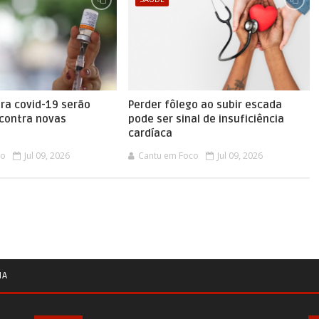
ra covid-19 serão
Perder fôlego ao subir escada
 contra novas
pode ser sinal de insuficiência
cardíaca
co
Jul 09, 2026
Cantu em Foco
Jul 09, 2026
IA