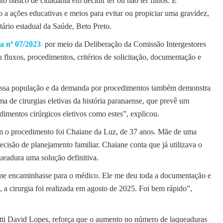
o básico de cidadania em decidir ter ou não ter filhos. É
 a ações educativas e meios para evitar ou propiciar uma gravidez,
tário estadual da Saúde, Beto Preto.
a nº 07/2023
por meio da Deliberação da Comissão Intergestores
 fluxos, procedimentos, critérios de solicitação, documentação e
 dessa população e da demanda por procedimentos também demonstra
a de cirurgias eletivas da história paranaense, que prevê um
imentos cirúrgicos eletivos como estes”, explicou.
 o procedimento foi Chaiane da Luz, de 37 anos. Mãe de uma
cisão de planejamento familiar. Chaiane conta que já utilizava o
queadura uma solução definitiva.
ue me encaminhasse para o médico. Ele me deu toda a documentação e
, a cirurgia foi realizada em agosto de 2025. Foi bem rápido”,
etti David Lopes, reforça que o aumento no número de laqueaduras