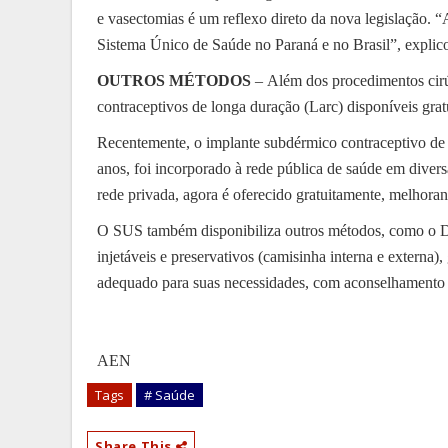
e vasectomias é um reflexo direto da nova legislação. “
Sistema Único de Saúde no Paraná e no Brasil”, explic
OUTROS MÉTODOS
– Além dos procedimentos cirú
contraceptivos de longa duração (Larc) disponíveis gra
Recentemente, o implante subdérmico contraceptivo de et
anos, foi incorporado à rede pública de saúde em diver
rede privada, agora é oferecido gratuitamente, melhora
O SUS também disponibiliza outros métodos, como o Dis
injetáveis e preservativos (camisinha interna e externa
adequado para suas necessidades, com aconselhamento
AEN
Tags
# Saúde
Share This