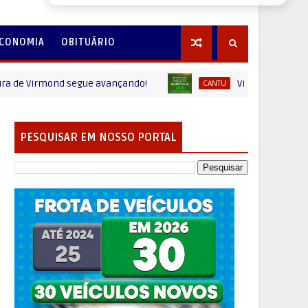
CONOMIA
OBITUÁRIO
rmond segue avançando!
Virmond - Inscrições Aber
CANTU
PESQUISAR EM NOSSO PORTAL