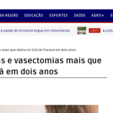
SA REGIÃO
EDUCAÇÃO
ESPORTES
SAÚDE
AGRO+
E
de Virmond segue em movimento
A cultura de Vi
CANTU
 mais que dobra no SUS do Paraná em dois anos
s e vasectomias mais que
á em dois anos