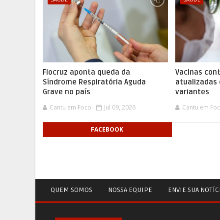
Fiocruz aponta queda da
Vacinas cont
Síndrome Respiratória Aguda
atualizadas
Grave no país
variantes
Cantu em Foco
Jul 09, 2026
Cantu em Fo
FACEBOOK
QUEM SOMOS
NOSSA EQUIPE
ENVIE SUA NOTÍC