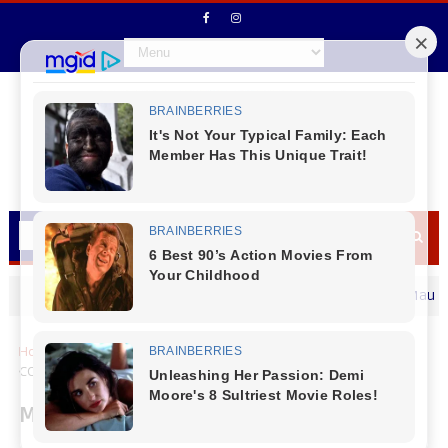
Secretário de Fazenda Maurício Osci
MENSAGEM DIA DOS PAIS
Home
Brasil
MULHER QUE MORREU APÓS INALAR FUMAÇA
CONSEGUIU SALVAR OS DOIS FILHOS
MULHER QUE MORREU APÓS INALAR