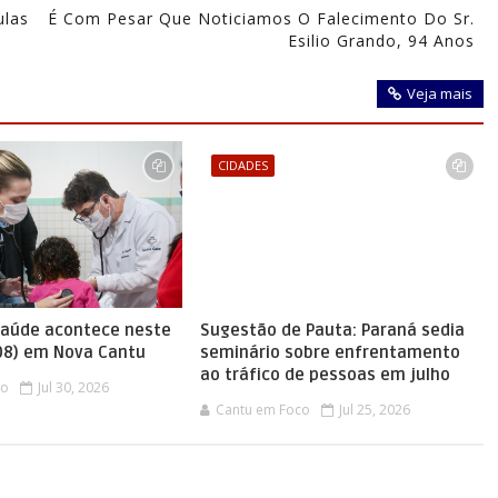
ulas
É Com Pesar Que Noticiamos O Falecimento Do Sr.
Esilio Grando, 94 Anos
Veja mais
CIDADES
saúde acontece neste
Sugestão de Pauta: Paraná sedia
08) em Nova Cantu
seminário sobre enfrentamento
ao tráfico de pessoas em julho
co
Jul 30, 2026
Cantu em Foco
Jul 25, 2026