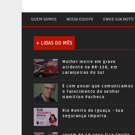
QUEM SOMOS
NOSSA EQUIPE
ENVIE SUA NOTÍC
+ LIDAS DO MÊS
Mulher morre em grave
acidente na BR-158, em
Laranjeiras do Sul
É com pesar que comunicamos
o falecimento do senhor
Hamilton Pacheco
Rio Bonito do Iguaçu - Sua
segurança importa.
Jovem de 18 anos fica ferido