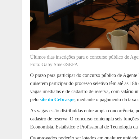
Últimos dias inscrições para o concurso público de Age
Foto: Gaby Smek/SEFA
O prazo para participar do concurso público de Agente 
quiserem participar do processo seletivo têm até as 18h d
vagas imediatas e de cadastro de reserva, com salário i
pelo
site do Cebraspe
, mediante o pagamento da taxa 
As vagas estão distribuídas entre ampla concorrência, 
cadastro de reserva. O concurso contempla seis funções 
Economista, Estatístico e Profissional de Tecnologia da
Os aprovados poderão ser lotados em qualquer unidade 