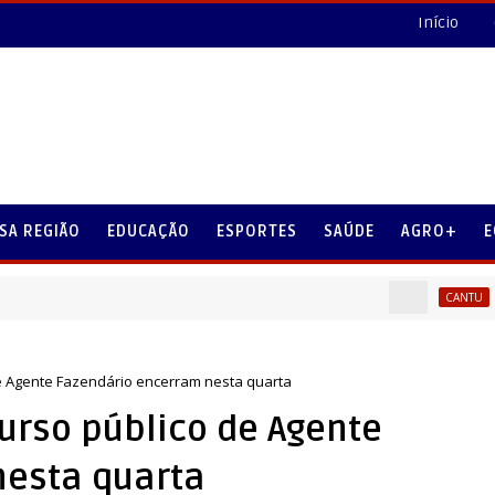
Início
SA REGIÃO
EDUCAÇÃO
ESPORTES
SAÚDE
AGRO+
E
A saúd
CANTU
de Agente Fazendário encerram nesta quarta
urso público de Agente
nesta quarta