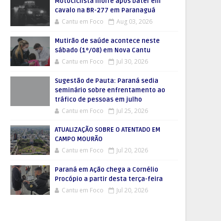
Motociclista morre após bater em
cavalo na BR-277 em Paranaguá
Cantu em Foco
Aug 03, 2026
Mutirão de saúde acontece neste
sábado (1º/08) em Nova Cantu
Cantu em Foco
Jul 30, 2026
Sugestão de Pauta: Paraná sedia
seminário sobre enfrentamento ao
tráfico de pessoas em julho
Cantu em Foco
Jul 25, 2026
ATUALIZAÇÃO SOBRE O ATENTADO EM
CAMPO MOURÃO
Cantu em Foco
Jul 20, 2026
Paraná em Ação chega a Cornélio
Procópio a partir desta terça-feira
Cantu em Foco
Jul 20, 2026