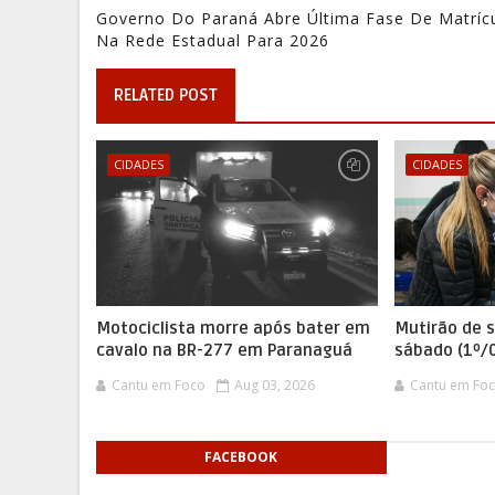
Governo Do Paraná Abre Última Fase De Matríc
Na Rede Estadual Para 2026
RELATED POST
CIDADES
CIDADES
Motociclista morre após bater em
Mutirão de 
cavalo na BR-277 em Paranaguá
sábado (1º/
Cantu em Foco
Aug 03, 2026
Cantu em Fo
FACEBOOK