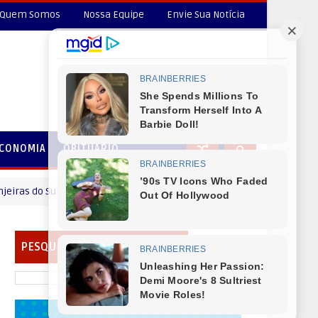
Quem Somos
Nossa Equipe
Envie Sua Notícia
CONOMIA
OBITUÁRIO
o Sul
Reserva do Iguaçu - Convite: Coleta de doc
CANTU
PESQUISAR EM NOSSO PORTAL