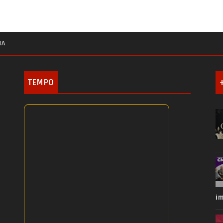
IA
TEMPO
i