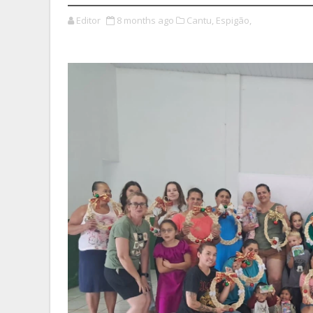
Editor
8 months ago
Cantu,
Espigão,