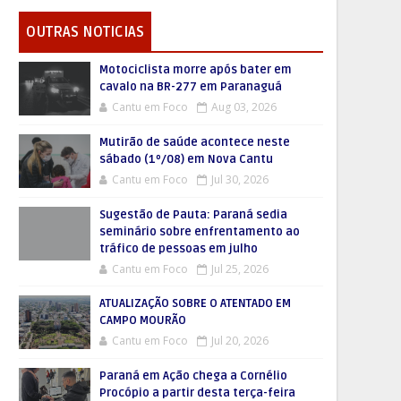
OUTRAS NOTICIAS
Motociclista morre após bater em
cavalo na BR-277 em Paranaguá
Cantu em Foco
Aug 03, 2026
Mutirão de saúde acontece neste
sábado (1º/08) em Nova Cantu
Cantu em Foco
Jul 30, 2026
Sugestão de Pauta: Paraná sedia
seminário sobre enfrentamento ao
tráfico de pessoas em julho
Cantu em Foco
Jul 25, 2026
ATUALIZAÇÃO SOBRE O ATENTADO EM
CAMPO MOURÃO
Cantu em Foco
Jul 20, 2026
Paraná em Ação chega a Cornélio
Procópio a partir desta terça-feira