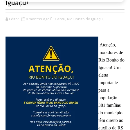
Iguaçu!
Editor
8 months ago
Cantu,
Rio Bonito do Iguaçu,
Atenção,
moradores de
Rio Bonito do
Iguaçu! Um
alerta
importante
para a
população.
381 famílias
do município
têm direito ao
auxílio de R$