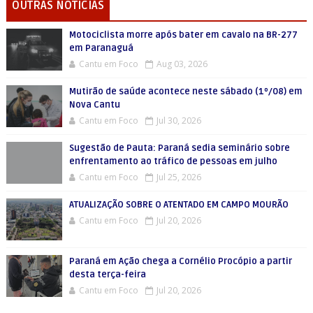
OUTRAS NOTICIAS
Motociclista morre após bater em cavalo na BR-277
em Paranaguá
Cantu em Foco
Aug 03, 2026
Mutirão de saúde acontece neste sábado (1º/08) em
Nova Cantu
Cantu em Foco
Jul 30, 2026
Sugestão de Pauta: Paraná sedia seminário sobre
enfrentamento ao tráfico de pessoas em julho
Cantu em Foco
Jul 25, 2026
ATUALIZAÇÃO SOBRE O ATENTADO EM CAMPO MOURÃO
Cantu em Foco
Jul 20, 2026
Paraná em Ação chega a Cornélio Procópio a partir
desta terça-feira
Cantu em Foco
Jul 20, 2026