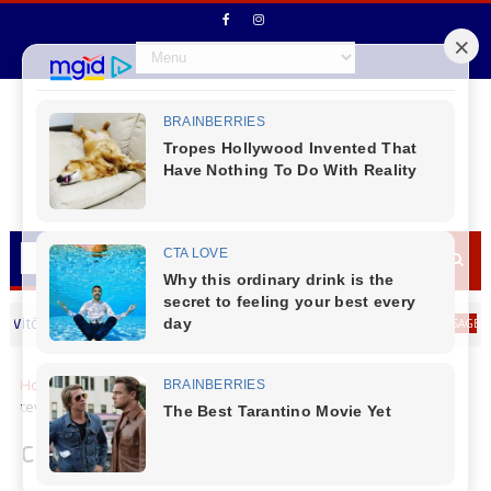
o Antunes de Paula deseja um Feliz dia dos Pais
MENSAGEM DIA DOS 
Home
Agronegocios
Com 46,8 milhões de toneladas, Paraná
teve maior safra de grãos de sua história em 24/25
Com 46,8 milhões de toneladas,